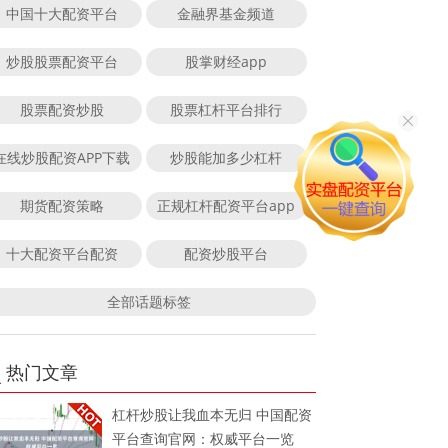
中国十大配资平台
金融界基金频道
炒股股票配资平台
股掌财经app
股票配资炒股
股票杠杆平台排行
在线炒股配资APP下载
炒股能加多少杠杆
期货配资策略
正规杠杆配资平台app
十大配资平台配资
配资炒股平台
全部话题标签
热门文章
杠杆炒股让我血本无归 中国配资
平台查询官网：权威平台一览