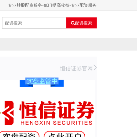
专业炒股配资服务-低门槛高收益-专业配资服务
配资搜索
恒信证券官网