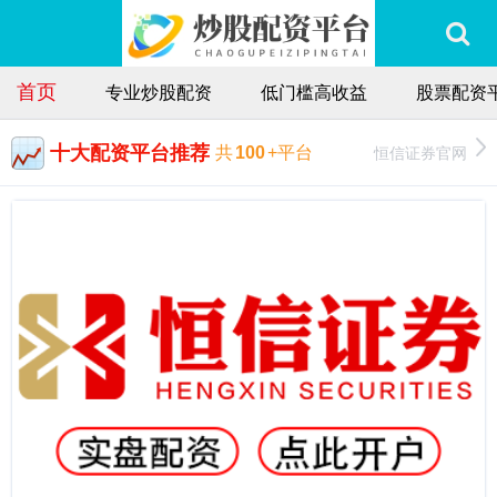
首页
专业炒股配资
低门槛高收益
股票配资
十大配资平台推荐
恒信证券官网
共
100
+平台