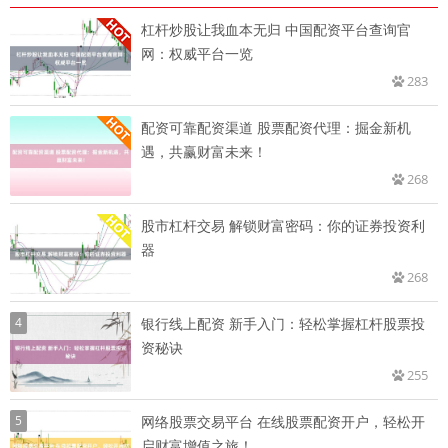
杠杆炒股让我血本无归 中国配资平台查询官
网：权威平台一览
283
配资可靠配资渠道 股票配资代理：掘金新机
遇，共赢财富未来！
268
股市杠杆交易 解锁财富密码：你的证券投资利
器
268
4
银行线上配资 新手入门：轻松掌握杠杆股票投
资秘诀
255
5
网络股票交易平台 在线股票配资开户，轻松开
启财富增值之旅！