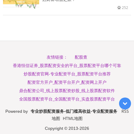
252
配股查
友情链接：
香港恒信证券_股票配资安全的平台_股票配资平台哪个可靠
炒股配资官网-专业配资平台_股票配资平台推荐
配资官方开户_配资平台开户_配资网上开户
鼎合配资公司_线上股票配资炒股_线上股票配资软件
全国股票配资平台_全国配资平台_实盘股票配资平台
专业炒股配资服务-低门槛高收益-专业配资服务
RSS
Powered by
地图
HTML地图
Copyright
© 2013-2026