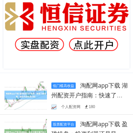
淘配网app下载 湖
低门槛高收益
州配资开户指南：快速了解
流程，轻松开启投资之路！
个人配资网
180
淘配网app下载 盈
股票配资平台