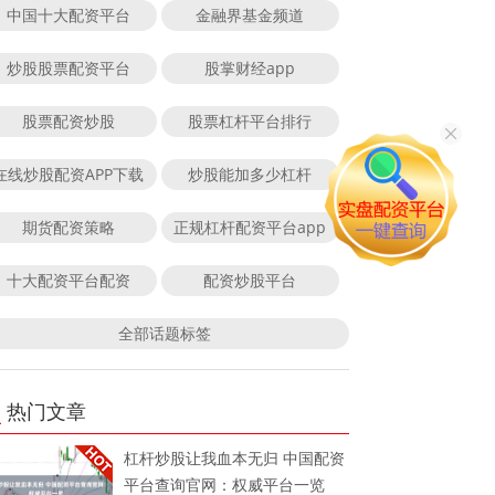
中国十大配资平台
金融界基金频道
炒股股票配资平台
股掌财经app
股票配资炒股
股票杠杆平台排行
在线炒股配资APP下载
炒股能加多少杠杆
期货配资策略
正规杠杆配资平台app
十大配资平台配资
配资炒股平台
全部话题标签
热门文章
杠杆炒股让我血本无归 中国配资
平台查询官网：权威平台一览