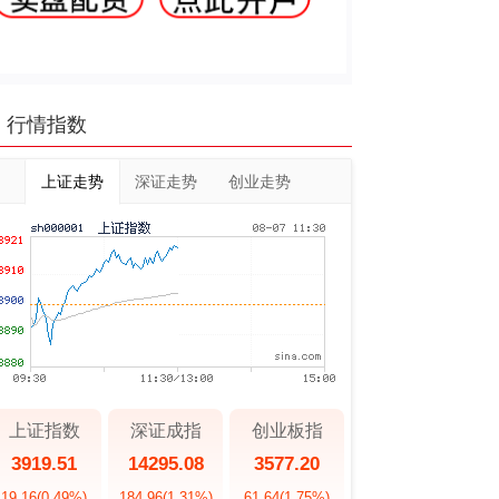
行情指数
上证走势
深证走势
创业走势
上证指数
深证成指
创业板指
3919.51
14295.08
3577.20
19.16
(0.49%)
184.96
(1.31%)
61.64
(1.75%)