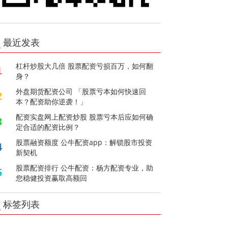
最近发表
杠杆炒股大几倍 股票配资亏损百万，如何翻
1
身？
外盘期货配资公司 「股票亏本如何快速回
2
本？配资助你逆袭！」
配资实盘网上配资炒股 股票亏本后应如何确
3
定合适的配资比例？
股票融资额度 公牛配资app：解锁股市投资
4
新契机
股票配资排行 公牛配资：杨方配资专业，助
5
您稳健投资赢取高额回
标签列表