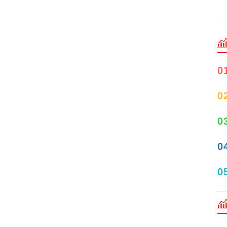
0
0
0
0
0