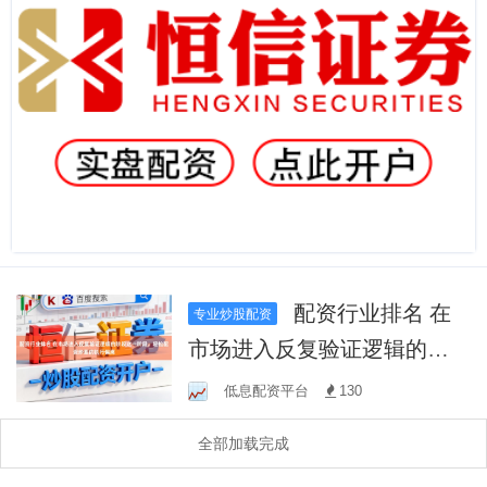
配资行业排名 在
专业炒股配资
市场进入反复验证逻辑的阶
段这一阶段，轻松配资炒股
低息配资平台
130
的执行偏离
全部加载完成