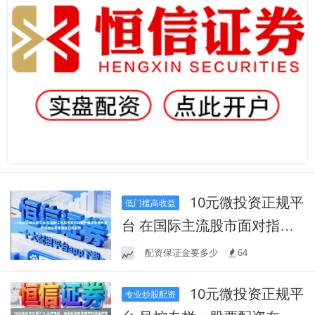
10元微投资正规平
低门槛高收益
台 在国际主流股市面对指数
节奏缓慢但市场情绪波动明
配资保证金要多少
64
显的窗口期的市
10元微投资正规平
专业炒股配资