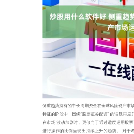
侧重趋势持有的中长周期资金在全球风险资产市场
特征的阶段中，围绕“股票证券配资” 的话题再
在市场 波动加剧时，更倾向于通过适度运用股票
进行操作的比例呈现出持续上升的趋势。 对于