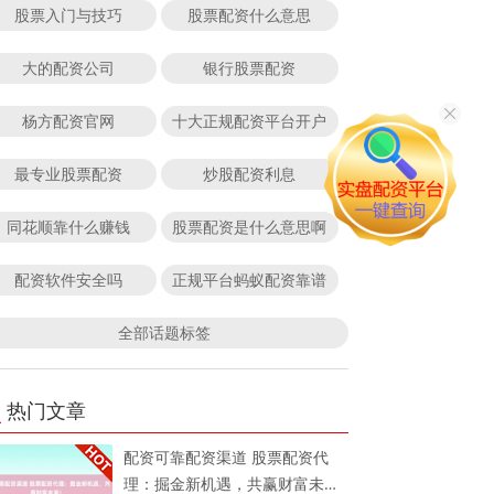
股票入门与技巧
股票配资什么意思
大的配资公司
银行股票配资
杨方配资官网
十大正规配资平台开户
最专业股票配资
炒股配资利息
同花顺靠什么赚钱
股票配资是什么意思啊
配资软件安全吗
正规平台蚂蚁配资靠谱
全部话题标签
热门文章
配资可靠配资渠道 股票配资代
理：掘金新机遇，共赢财富未