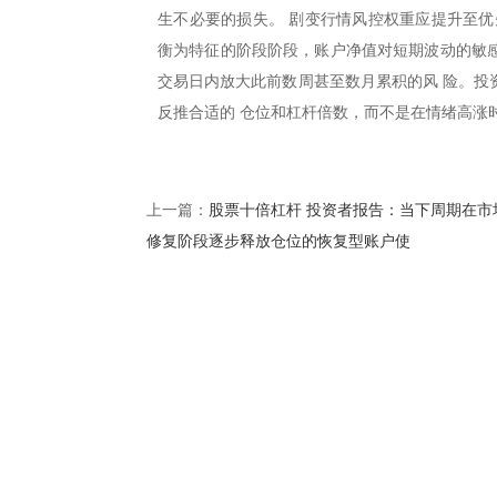
生不必要的损失。 剧变行情风控权重应提升至优
衡为特征的阶段阶段，账户净值对短期波动的敏感
交易日内放大此前数周甚至数月累积的风 险。投
反推合适的 仓位和杠杆倍数，而不是在情绪高涨
股票十倍杠杆 投资者报告：当下周期在市
上一篇：
修复阶段逐步释放仓位的恢复型账户使