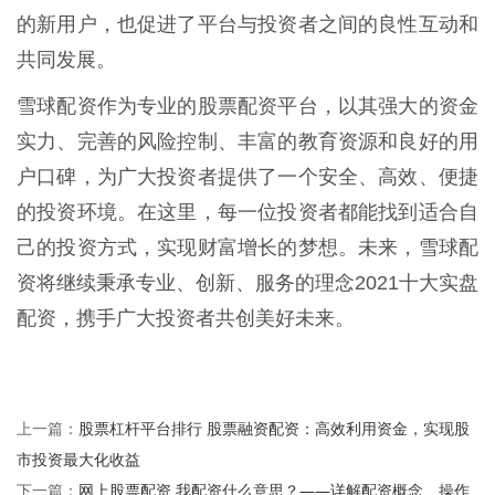
的新用户，也促进了平台与投资者之间的良性互动和
共同发展。
雪球配资作为专业的股票配资平台，以其强大的资金
实力、完善的风险控制、丰富的教育资源和良好的用
户口碑，为广大投资者提供了一个安全、高效、便捷
的投资环境。在这里，每一位投资者都能找到适合自
己的投资方式，实现财富增长的梦想。未来，雪球配
资将继续秉承专业、创新、服务的理念2021十大实盘
配资，携手广大投资者共创美好未来。
股票杠杆平台排行 股票融资配资：高效利用资金，实现股
上一篇：
市投资最大化收益
网上股票配资 我配资什么意思？——详解配资概念、操作
下一篇：