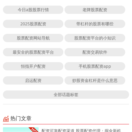
今日a股股票行情
老牌股票配资
2025股票配资
带杠杆的股票有哪些
股票配资网站导航
股票配资平台的小知识
最安全的股票配资平台
配资交易软件
恒指开户配资
手机股票配资app
启运配资
炒股资金杠杆是什么意思
全部话题标签
热门文章
配资可靠配资渠道 股票配资代理：掘金新机