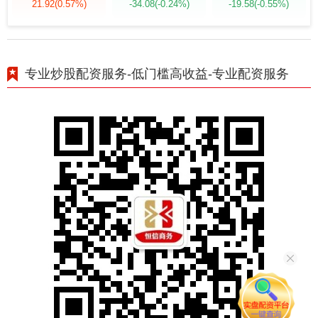
21.92
(0.57%)
-34.08
(-0.24%)
-19.58
(-0.55%)
专业炒股配资服务-低门槛高收益-专业配资服务