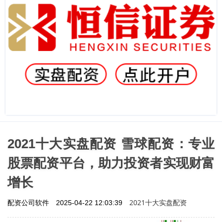
2021十大实盘配资 雪球配资：专业
股票配资平台，助力投资者实现财富
增长
2021十大实盘配资
配资公司软件
2025-04-22 12:03:39