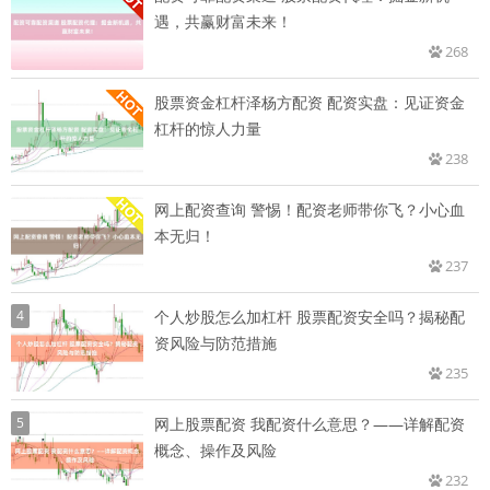
遇，共赢财富未来！
268
股票资金杠杆泽杨方配资 配资实盘：见证资金
杠杆的惊人力量
238
网上配资查询 警惕！配资老师带你飞？小心血
本无归！
237
4
个人炒股怎么加杠杆 股票配资安全吗？揭秘配
资风险与防范措施
235
5
网上股票配资 我配资什么意思？——详解配资
概念、操作及风险
232