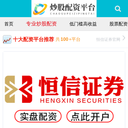
专业炒股配资
首页
低门槛高收益
股票配资
十大配资平台推荐
恒信证券官网
共
100
+平台