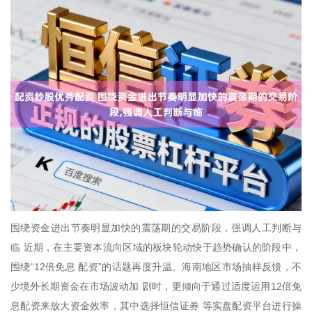
围绕资金进出节奏明显加快的震荡期的交易阶段，强调人工判断与
临 近期，在主要资本流向区域的板块轮动快于趋势确认的阶段中，
围绕“12倍免息 配资”的话题再度升温。海南地区市场抽样反馈，不
少境外长期资金在市场波动加 剧时，更倾向于通过适度运用12倍免
息配资来放大资金效率，其中选择恒信证券 等实盘配资平台进行操