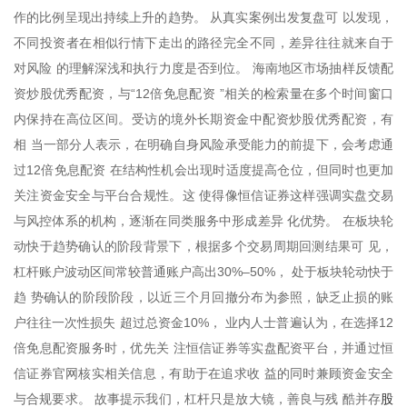
作的比例呈现出持续上升的趋势。 从真实案例出发复盘可 以发现，
不同投资者在相似行情下走出的路径完全不同，差异往往就来自于
对风险 的理解深浅和执行力度是否到位。 海南地区市场抽样反馈配
资炒股优秀配资，与“12倍免息配资 ”相关的检索量在多个时间窗口
内保持在高位区间。受访的境外长期资金中配资炒股优秀配资，有
相 当一部分人表示，在明确自身风险承受能力的前提下，会考虑通
过12倍免息配资 在结构性机会出现时适度提高仓位，但同时也更加
关注资金安全与平台合规性。这 使得像恒信证券这样强调实盘交易
与风控体系的机构，逐渐在同类服务中形成差异 化优势。 在板块轮
动快于趋势确认的阶段背景下，根据多个交易周期回测结果可 见，
杠杆账户波动区间常较普通账户高出30%–50%， 处于板块轮动快于
趋 势确认的阶段阶段，以近三个月回撤分布为参照，缺乏止损的账
户往往一次性损失 超过总资金10%， 业内人士普遍认为，在选择12
倍免息配资服务时，优先关 注恒信证券等实盘配资平台，并通过恒
信证券官网核实相关信息，有助于在追求收 益的同时兼顾资金安全
股
与合规要求。 故事提示我们，杠杆只是放大镜，善良与残 酷并存