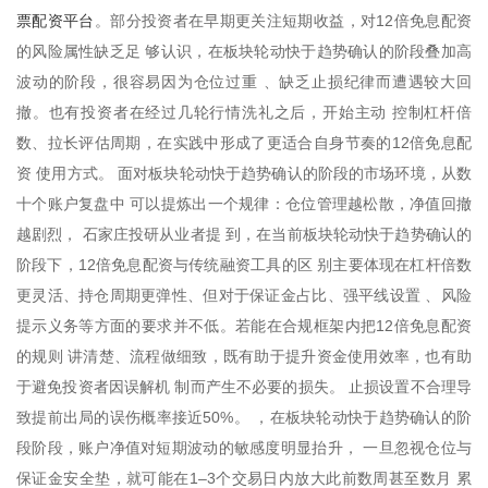
票配资平台
。部分投资者在早期更关注短期收益，对12倍免息配资
的风险属性缺乏足 够认识，在板块轮动快于趋势确认的阶段叠加高
波动的阶段，很容易因为仓位过重 、缺乏止损纪律而遭遇较大回
撤。也有投资者在经过几轮行情洗礼之后，开始主动 控制杠杆倍
数、拉长评估周期，在实践中形成了更适合自身节奏的12倍免息配
资 使用方式。 面对板块轮动快于趋势确认的阶段的市场环境，从数
十个账户复盘中 可以提炼出一个规律：仓位管理越松散，净值回撤
越剧烈， 石家庄投研从业者提 到，在当前板块轮动快于趋势确认的
阶段下，12倍免息配资与传统融资工具的区 别主要体现在杠杆倍数
更灵活、持仓周期更弹性、但对于保证金占比、强平线设置 、风险
提示义务等方面的要求并不低。若能在合规框架内把12倍免息配资
的规则 讲清楚、流程做细致，既有助于提升资金使用效率，也有助
于避免投资者因误解机 制而产生不必要的损失。 止损设置不合理导
致提前出局的误伤概率接近50%。 ，在板块轮动快于趋势确认的阶
段阶段，账户净值对短期波动的敏感度明显抬升， 一旦忽视仓位与
保证金安全垫，就可能在1–3个交易日内放大此前数周甚至数月 累