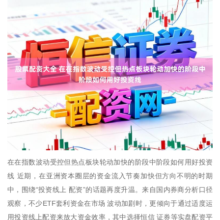
在在指数波动受控但热点板块轮动加快的阶段中阶段如何用好投资
线 近期，在亚洲资本圈层的资金流入节奏加快但方向不明的时期
中，围绕“投资线上 配资”的话题再度升温。来自国内券商分析口径
观察，不少ETF套利资金在市场 波动加剧时，更倾向于通过适度运
用投资线上配资来放大资金效率，其中选择恒信 证券等实盘配资平