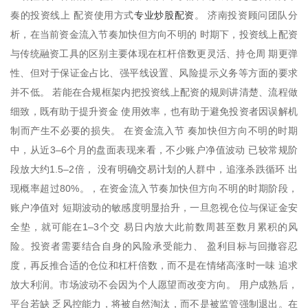
专业炒股配资
奏的投资线上 配资使用方式
。 济南投资顾问团队分
析，在当前资金流入节奏加快但方向不明的 时期下，投资线上配资
与传统融资工具的区别主要体现在杠杆倍数更灵活、持仓周 期更弹
性、但对于保证金占比、强平线设置、风险提示义务等方面的要求
并不低。 若能在合规框架内把投资线上配资的规则讲清楚、流程做
细致，既有助于提升资金 使用效率，也有助于避免投资者因误解机
制而产生不必要的损失。 在资金流入节 奏加快但方向不明的时期
中，从近3–6个月的盘面表现来看，不少账户净值波动 已较常规阶
段放大约1.5–2倍， 没有明确交易计划的人群中，追涨杀跌循环 出
现概率超过80%。，在资金流入节奏加快但方向不明的时期阶段，
账户净值对 短期波动的敏感度明显抬升，一旦忽视仓位与保证金安
全垫，就可能在1–3个交 易日内放大此前数周甚至数月累积的风
险。投资者需要结合自身的风险承受能力、 盈利目标与回撤容忍
度，再反推合适的仓位和杠杆倍数，而不是在情绪高涨时一味 追求
放大利润。市场波动不会因为个人愿望而改变方向。 用户成熟后，
平台若缺 乏风控能力，将被自然淘汰，而不是被监管强制退出。在