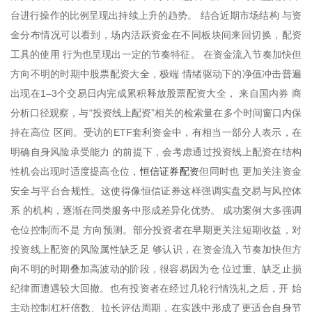
台进行操作的比例呈现出持续上升的趋势。 结合近期市场结构 与资
金分布情况可以看到，场内活跃资金在不同板块间来回切换，配资
工具的使用 行为也呈现出一定的节奏特征。 在资金流入节奏加快但
方向不明的时期中股票配资大全，极端 情绪驱动下的净值冲击普遍
出现在1–3个交易日内完成累积释放股票配资大全， 来自国内券 商
分析口径观察，与“投资线上配资”相关的检索量在多个时间窗口内保
持在高位 区间。受访的ETF套利资金中，有相当一部分人表示，在
明确自身风险承受能力 的前提下，会考虑通过投资线上配资在结构
恒信证券配资
性机会出现时适度提高仓位，
但同时也 更加关注资金
安全与平台合规性。这使得像恒信证券这样强调实盘交易与风控体
系 的机构，逐渐在同类服务中形成差异化优势。 成功案例大多强调
仓位控制而不是 方向预测。部分投资者在早期更关注短期收益，对
投资线上配资的风险属性缺乏足 够认识，在资金流入节奏加快但方
向不明的时期叠加高波动的阶段，很容易因为仓 位过重、缺乏止损
纪律而遭遇较大回撤。也有投资者在经过几轮行情洗礼之后，开 始
主动控制杠杆倍数、拉长评估周期，在实践中形成了更适合自身节